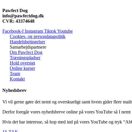
Pawfect Dog
info@pawfectdog.dk
CVR: 43374648
Facebook-f
Instagram
Tiktok
Youtube
Cookies- og persondatapolitik
Handelsbetingelser
Samarbejdspartnere
Om Pawfect Dog
Træningspladser
Hold oversigt
Online kurser
Team
Kontakt
Nyhedsbrev
Vi vil gerne gøre det nemt og overskueligt samt hvem gider flere mails 
Derfor foregår vores nyhedsbreve online på vores YouTube så I nemt ka
Hvis det har interesse, så hop med ind på vores YouTube og tryk “Abb
JA TAK