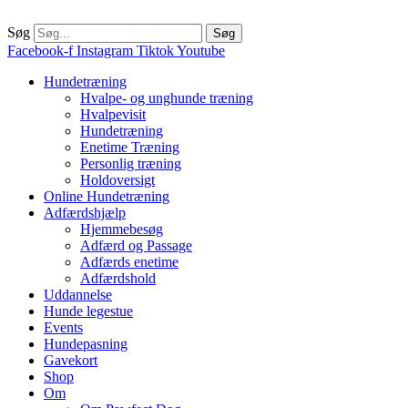
Søg
Søg
Facebook-f
Instagram
Tiktok
Youtube
Hundetræning
Hvalpe- og unghunde træning
Hvalpevisit
Hundetræning
Enetime Træning
Personlig træning
Holdoversigt
Online Hundetræning
Adfærdshjælp
Hjemmebesøg
Adfærd og Passage
Adfærds enetime
Adfærdshold
Uddannelse
Hunde legestue
Events
Hundepasning
Gavekort
Shop
Om