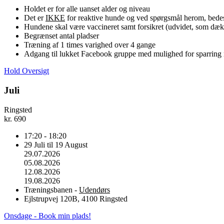
Holdet er for alle uanset alder og niveau
Det er
IKKE
for reaktive hunde og ved spørgsmål herom, bedes I 
Hundene skal være vaccineret samt forsikret (udvidet, som dæ
Begrænset antal pladser
Træning af 1 times varighed over 4 gange
Adgang til lukket Facebook gruppe med mulighed for sparrin
Hold Oversigt
Juli
Ringsted
kr.
690
17:20 - 18:20
29 Juli til 19 August
29.07.2026
05.08.2026
12.08.2026
19.08.2026
Træningsbanen -
Udendørs
Ejlstrupvej 120B, 4100 Ringsted
Onsdage - Book min plads!