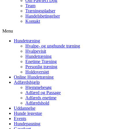
Om Pawfect Dog
Team
Træningspladser
Handelsbetingelser
Kontakt
Menu
Hundetræning
Hvalpe- og unghunde træning
Hvalpevisit
Hundetræning
Enetime Træning
Personlig træning
Holdoversigt
Online Hundetræning
Adfærdshjælp
Hjemmebesøg
Adfærd og Passage
Adfærds enetime
Adfærdshold
Uddannelse
Hunde legestue
Events
Hundepasning
Gavekort