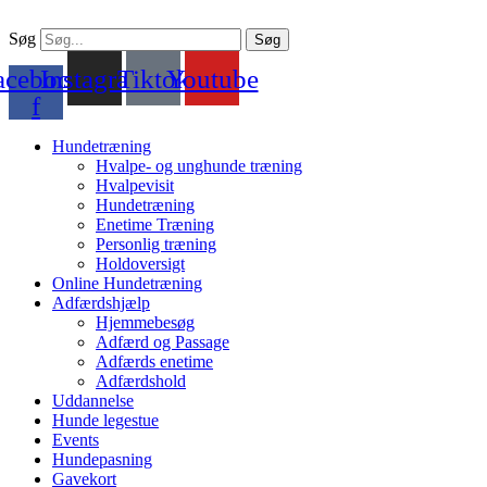
Søg
Søg
acebook-
Instagram
Tiktok
Youtube
f
Hundetræning
Hvalpe- og unghunde træning
Hvalpevisit
Hundetræning
Enetime Træning
Personlig træning
Holdoversigt
Online Hundetræning
Adfærdshjælp
Hjemmebesøg
Adfærd og Passage
Adfærds enetime
Adfærdshold
Uddannelse
Hunde legestue
Events
Hundepasning
Gavekort