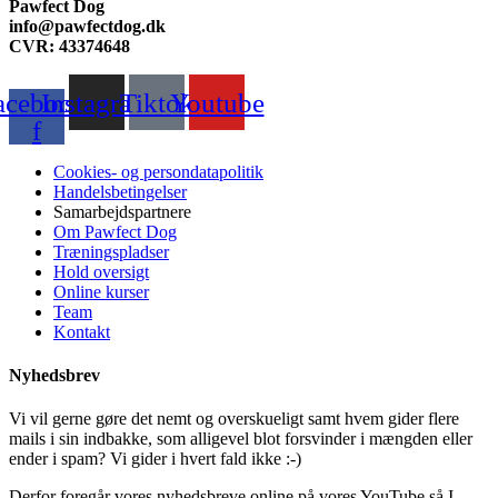
Pawfect Dog
info@pawfectdog.dk
CVR: 43374648
acebook-
Instagram
Tiktok
Youtube
f
Cookies- og persondatapolitik
Handelsbetingelser
Samarbejdspartnere
Om Pawfect Dog
Træningspladser
Hold oversigt
Online kurser
Team
Kontakt
Nyhedsbrev
Vi vil gerne gøre det nemt og overskueligt samt hvem gider flere
mails i sin indbakke, som alligevel blot forsvinder i mængden eller
ender i spam? Vi gider i hvert fald ikke :-)
Derfor foregår vores nyhedsbreve online på vores YouTube så I