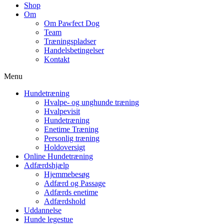
Shop
Om
Om Pawfect Dog
Team
Træningspladser
Handelsbetingelser
Kontakt
Menu
Hundetræning
Hvalpe- og unghunde træning
Hvalpevisit
Hundetræning
Enetime Træning
Personlig træning
Holdoversigt
Online Hundetræning
Adfærdshjælp
Hjemmebesøg
Adfærd og Passage
Adfærds enetime
Adfærdshold
Uddannelse
Hunde legestue