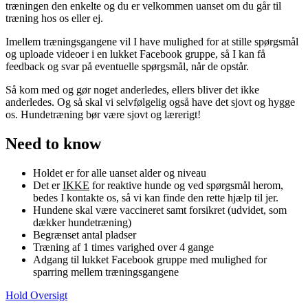
træningen den enkelte og du er velkommen uanset om du går til
træning hos os eller ej.
Imellem træningsgangene vil I have mulighed for at stille spørgsmål
og uploade videoer i en lukket Facebook gruppe, så I kan få
feedback og svar på eventuelle spørgsmål, når de opstår.
Så kom med og gør noget anderledes, ellers bliver det ikke
anderledes. Og så skal vi selvfølgelig også have det sjovt og hygge
os. Hundetræning bør være sjovt og lærerigt!
Need to know
Holdet er for alle uanset alder og niveau
Det er
IKKE
for reaktive hunde og ved spørgsmål herom,
bedes I kontakte os, så vi kan finde den rette hjælp til jer.
Hundene skal være vaccineret samt forsikret (udvidet, som
dækker hundetræning)
Begrænset antal pladser
Træning af 1 times varighed over 4 gange
Adgang til lukket Facebook gruppe med mulighed for
sparring mellem træningsgangene
Hold Oversigt