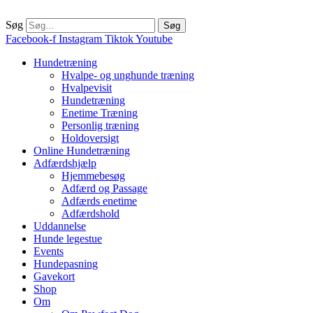
Søg
Søg
Facebook-f
Instagram
Tiktok
Youtube
Hundetræning
Hvalpe- og unghunde træning
Hvalpevisit
Hundetræning
Enetime Træning
Personlig træning
Holdoversigt
Online Hundetræning
Adfærdshjælp
Hjemmebesøg
Adfærd og Passage
Adfærds enetime
Adfærdshold
Uddannelse
Hunde legestue
Events
Hundepasning
Gavekort
Shop
Om