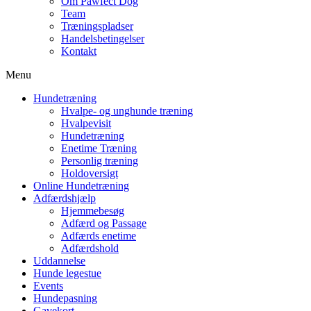
Om Pawfect Dog
Team
Træningspladser
Handelsbetingelser
Kontakt
Menu
Hundetræning
Hvalpe- og unghunde træning
Hvalpevisit
Hundetræning
Enetime Træning
Personlig træning
Holdoversigt
Online Hundetræning
Adfærdshjælp
Hjemmebesøg
Adfærd og Passage
Adfærds enetime
Adfærdshold
Uddannelse
Hunde legestue
Events
Hundepasning
Gavekort