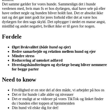
Det samme gælder for vores hunde. Sammenlign det i hunde
verdenen med, hvis man fx er hos dyrlægen, skal have sele på eller
have ordnet negle og hunden bliver holdt fast. Det er absolut ikke
rart og det gør intet godt for jeres forhold eller det at være hos
dyrlægen for den sags skyld. Det opbygger i stedet en masse angst,
mistillid og andet negativt, hvilket ikke er til gavn for nogen.
Fordele
Øget livskvalitet (
både hund og ejer
)
Bedre samarbejde og relation mellem hund og ejer
Mindre stress
Reducering af uønsket adfærd
Hverdagshåndteringen og dyrlæge besøg bliver nemmere
for begge parter
Need to know
Frivillighed er en stor del af den måde, vi arbejder på hos os
Det er for hunde i alle aldre og niveauer
Det er muligt at se videoer på vores TikTok og linket finder
du i bunden eller toppen af hjemmesiden
Din hund vil elske dig for det!