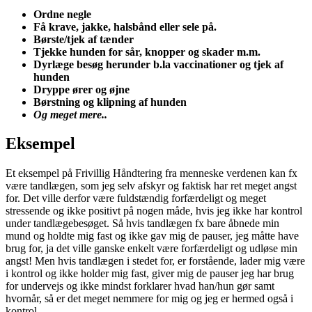
Ordne negle
Få krave, jakke, halsbånd eller sele på.
Børste/tjek af tænder
Tjekke hunden for sår, knopper og skader m.m.
Dyrlæge besøg herunder b.la vaccinationer og tjek af
hunden
Dryppe ører og øjne
Børstning og klipning af hunden
Og meget mere..
Eksempel
Et eksempel på Frivillig Håndtering fra menneske verdenen kan fx
være tandlægen, som jeg selv afskyr og faktisk har ret meget angst
for. Det ville derfor være fuldstændig forfærdeligt og meget
stressende og ikke positivt på nogen måde, hvis jeg ikke har kontrol
under tandlægebesøget. Så hvis tandlægen fx bare åbnede min
mund og holdte mig fast og ikke gav mig de pauser, jeg måtte have
brug for, ja det ville ganske enkelt være forfærdeligt og udløse min
angst! Men hvis tandlægen i stedet for, er forstående, lader mig være
i kontrol og ikke holder mig fast, giver mig de pauser jeg har brug
for undervejs og ikke mindst forklarer hvad han/hun gør samt
hvornår, så er det meget nemmere for mig og jeg er hermed også i
kontrol.