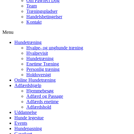
Om Pawfect Dog
Team
Træningspladser
Handelsbetingelser
Kontakt
Menu
Hundetræning
Hvalpe- og unghunde træning
Hvalpevisit
Hundetræning
Enetime Træning
Personlig træning
Holdoversigt
Online Hundetræning
Adfærdshjælp
Hjemmebesøg
Adfærd og Passage
Adfærds enetime
Adfærdshold
Uddannelse
Hunde legestue
Events
Hundepasning
Gavekort