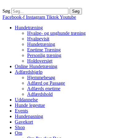
Søg
Søg
Facebook-f
Instagram
Tiktok
Youtube
Hundetræning
Hvalpe- og unghunde træning
Hvalpevisit
Hundetræning
Enetime Træning
Personlig træning
Holdoversigt
Online Hundetræning
Adfærdshjælp
Hjemmebesøg
Adfærd og Passage
Adfærds enetime
Adfærdshold
Uddannelse
Hunde legestue
Events
Hundepasning
Gavekort
Shop
Om