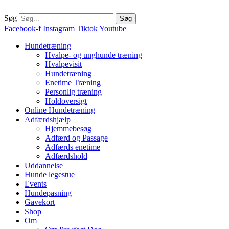
Søg
Søg
Facebook-f
Instagram
Tiktok
Youtube
Hundetræning
Hvalpe- og unghunde træning
Hvalpevisit
Hundetræning
Enetime Træning
Personlig træning
Holdoversigt
Online Hundetræning
Adfærdshjælp
Hjemmebesøg
Adfærd og Passage
Adfærds enetime
Adfærdshold
Uddannelse
Hunde legestue
Events
Hundepasning
Gavekort
Shop
Om