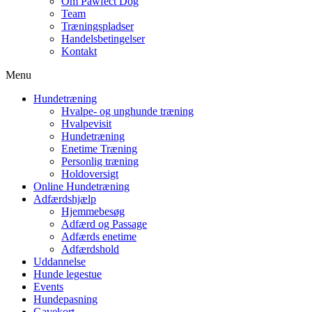
Om Pawfect Dog
Team
Træningspladser
Handelsbetingelser
Kontakt
Menu
Hundetræning
Hvalpe- og unghunde træning
Hvalpevisit
Hundetræning
Enetime Træning
Personlig træning
Holdoversigt
Online Hundetræning
Adfærdshjælp
Hjemmebesøg
Adfærd og Passage
Adfærds enetime
Adfærdshold
Uddannelse
Hunde legestue
Events
Hundepasning
Gavekort